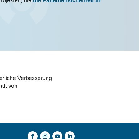
Projekten, die
die Patientensicherheit in
ierliche Verbesserung
aft von