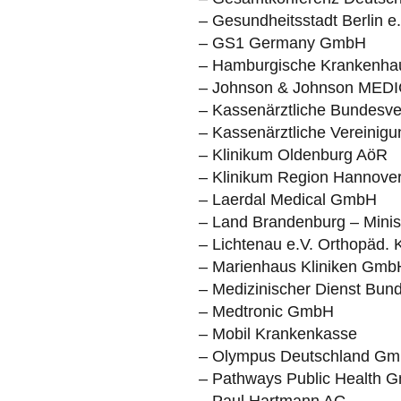
– Gesundheitsstadt Berlin e.
– GS1 Germany GmbH
– Hamburgische Krankenhau
– Johnson & Johnson MED
– Kassenärztliche Bundesv
– Kassenärztliche Vereinig
– Klinikum Oldenburg AöR
– Klinikum Region Hannov
– Laerdal Medical GmbH
– Land Brandenburg – Minist
– Lichtenau e.V. Orthopäd. K
– Marienhaus Kliniken Gmb
– Medizinischer Dienst Bun
– Medtronic GmbH
– Mobil Krankenkasse
– Olympus Deutschland G
– Pathways Public Health G
– Paul Hartmann AG