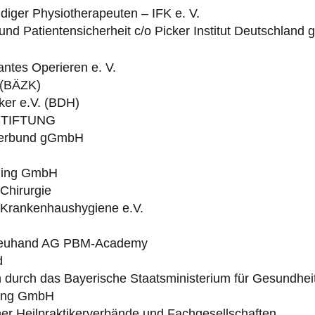
iger Physiotherapeuten – IFK e. V.
t und
Patientensicherheit
c/o Picker Institut Deutschlan
ntes Operieren e. V.
 (BÄZK)
ker e.V. (BDH)
STIFTUNG
verbund gGmbH
lding GmbH
 Chirurgie
r Krankenhaushygiene e.V.
streuhand AG PBM-Academy
d
en durch das Bayerische Staatsministerium für Gesundhei
ting GmbH
 Heil­praktiker­verbände und Fachgesellschaften