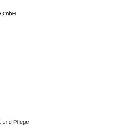
d gGmbH
t und Pflege