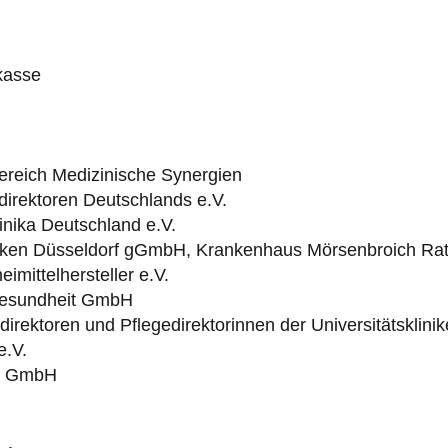
kasse
bereich Medizinische Synergien
irektoren Deutschlands e.V.
inika Deutschland e.V.
iniken Düsseldorf gGmbH, Krankenhaus Mörsenbroich R
mittelhersteller e.V.
 Gesundheit GmbH
irektoren und Pflegedirektorinnen der Universitätsklini
e.V.
up GmbH