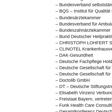
– Bundesverband selbstständ
– BQS – Institut für Qualitä
– Bundesärztekammer
– Bundesverband für Ambula
– Bundeszahnärztekammer
– Bund Deutscher Heilprakti
– CHRISTOPH LOHFERT 
– CLINOTEL Krankenhaus
– DAK-Gesundheit
– Deutsche Fachpflege Ho
– Deutsche Gesellschaft für
– Deutsche Gesellschaft fü
– Doctolib GmbH
– DT – Deutsche Stiftung
– Elisabeth Vinzenz Verbun
– Freistaat Bayern, vertret
– Funk Health Care Consul
– Gesamtkonferenz Deutscher