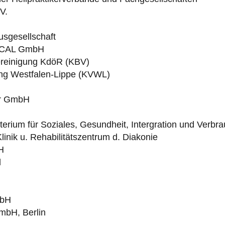
V.
sgesellschaft
ICAL GmbH
ereinigung KdöR (KBV)
ung Westfalen-Lippe (KVWL)
er GmbH
erium für Soziales, Gesundheit, Intergration und Verbr
linik u. Rehabilitätszentrum d. Diakonie
H
d
mbH
mbH, Berlin